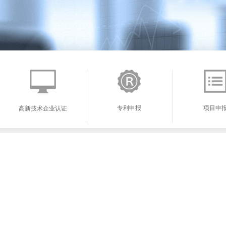
专利申报
项目申
高新技术企业认证