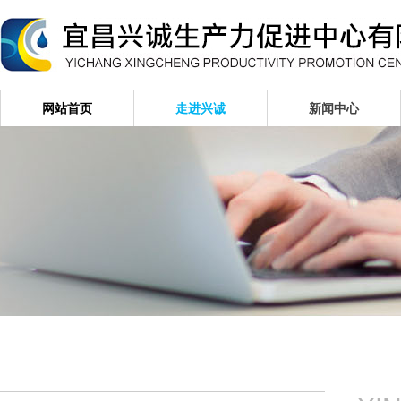
网站首页
走进兴诚
新闻中心